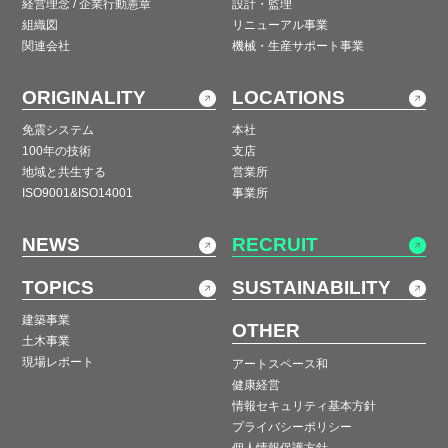
経営理念 / 企業行動憲章
設計・監理
組織図
リニューアル事業
関連会社
機械・生産サポート事業
ORIGINALITY
LOCATIONS
免震システム
本社
100年の技術
支店
地域と共生する
営業所
ISO9001&ISO14001
事業所
NEWS
RECRUIT
TOPICS
SUSTAINABILITY
建築事業
OTHER
土木事業
現場レポート
アートスペース和
健康経営
情報セキュリティ基本方針
プライバシーポリシー