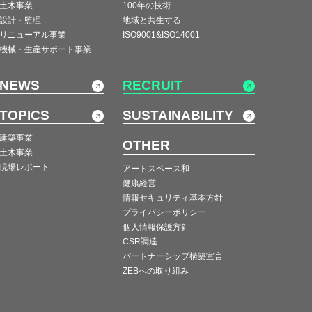
土木事業
100年の技術
設計・監理
地域と共生する
リニューアル事業
ISO9001&ISO14001
機械・生産サポート事業
NEWS
RECRUIT
TOPICS
SUSTAINABILITY
建築事業
OTHER
土木事業
現場レポート
アートスペース和
健康経営
情報セキュリティ基本方針
プライバシーポリシー
個人情報保護方針
CSR調達
パートナーシップ構築宣言
ZEBへの取り組み