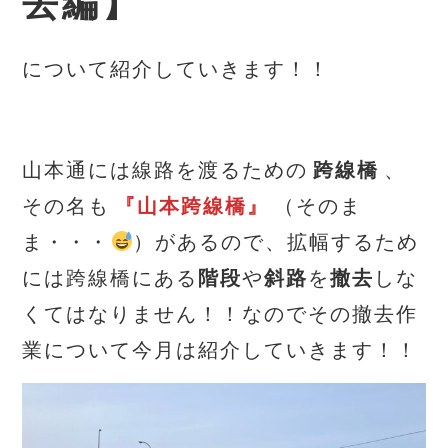
去編】
について紹介していきます！！
山本通には線路を渡るための
跨線橋
、
その名も
『山本跨線橋』
（そのま
ま・・・
）があるので、拡幅するため
には跨線橋にある
階段
や
斜路
を
撤去
しな
くてはなりません！！なのでその撤去作
業について今月は紹介していきます！！