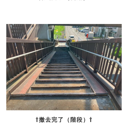
⇧撤去完了（階段）⇧