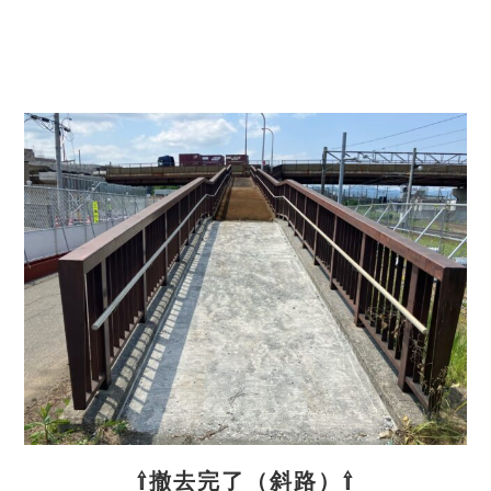
⇧撤去完了（斜路）⇧