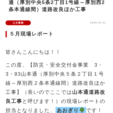
通（厚別中央5条2丁目1号線～厚別西2
条本通線間）道路改良ほか工事
2026.05.31
土木事業
５月現場レポート
皆さんこんにちは！！
この度、【防災・安全交付金事業 3・
3・83山本通（厚別中央５条２丁目１号
線～厚別西２条本通線間）道路改良ほか
工事】（長いのでここでは
山本通道路改
良工事
と呼びます！）の現場レポートの
担当となりました、
あおぎり
です！