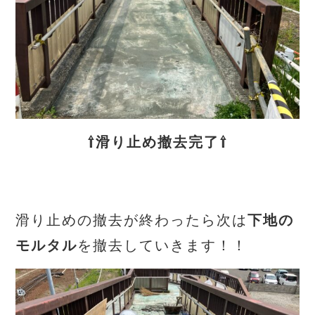
⇧滑り止め撤去完了⇧
滑り止めの撤去が終わったら次は
下地の
モルタル
を撤去していきます！！