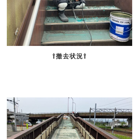
⇧撤去状況⇧