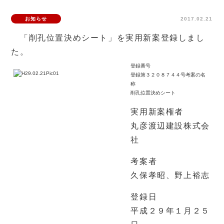
お知らせ
2017.02.21
「削孔位置決めシート」を実用新案登録しまし
た。
登録番号
登録第３２０８７４４号考案の名
称
削孔位置決めシート
実用新案権者
丸彦渡辺建設株式会
社
考案者
久保孝昭、野上裕志
登録日
平成２９年１月２５