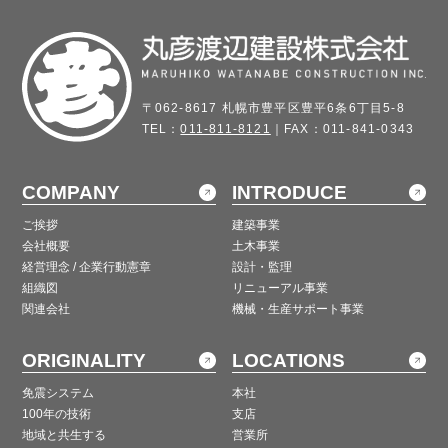
〒062-8617 札幌市豊平区豊平6条6丁目5-8
TEL：
011-811-8121
｜FAX：011-841-0343
COMPANY
INTRODUCE
ご挨拶
建築事業
会社概要
土木事業
経営理念 / 企業行動憲章
設計・監理
組織図
リニューアル事業
関連会社
機械・生産サポート事業
ORIGINALITY
LOCATIONS
免震システム
本社
100年の技術
支店
地域と共生する
営業所