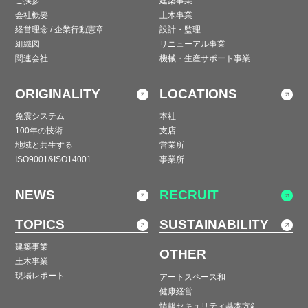
ご挨拶
建築事業
会社概要
土木事業
経営理念 / 企業行動憲章
設計・監理
組織図
リニューアル事業
関連会社
機械・生産サポート事業
ORIGINALITY
LOCATIONS
免震システム
本社
100年の技術
支店
地域と共生する
営業所
ISO9001&ISO14001
事業所
NEWS
RECRUIT
TOPICS
SUSTAINABILITY
建築事業
OTHER
土木事業
現場レポート
アートスペース和
健康経営
情報セキュリティ基本方針