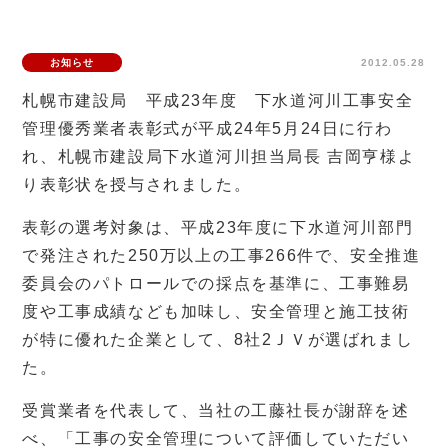
お知らせ
2012.05.28
札幌市建設局 平成23年度 下水道河川工事安全
管理優秀業者表彰式が平成24年5月24日に行わ
れ、札幌市建設局下水道河川担当局長 吉岡亨様よ
り表彰状を授与されました。
表彰の選考対象は、平成23年度に下水道河川部門
で発注された250万以上の工事266件で、安全推進
委員会のパトロールでの採点を基準に、工事難易
度や工事成績なども加味し、安全管理と施工技術
が特に優れた企業として、8社2ＪＶが選ばれまし
た。
受賞業者を代表して、当社の工藤社長が謝辞を述
べ、「工事の安全管理について評価していただい