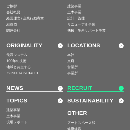
ご挨拶
建築事業
会社概要
土木事業
経営理念 / 企業行動憲章
設計・監理
組織図
リニューアル事業
関連会社
機械・生産サポート事業
ORIGINALITY
LOCATIONS
免震システム
本社
100年の技術
支店
地域と共生する
営業所
ISO9001&ISO14001
事業所
NEWS
RECRUIT
TOPICS
SUSTAINABILITY
建築事業
OTHER
土木事業
現場レポート
アートスペース和
健康経営