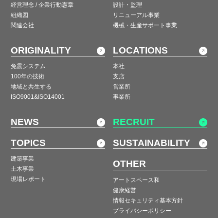
経営理念 / 企業行動憲章
設計・監理
組織図
リニューアル事業
関連会社
機械・生産サポート事業
ORIGINALITY
LOCATIONS
免震システム
本社
100年の技術
支店
地域と共生する
営業所
ISO9001&ISO14001
事業所
NEWS
RECRUIT
TOPICS
SUSTAINABILITY
建築事業
OTHER
土木事業
現場レポート
アートスペース和
健康経営
情報セキュリティ基本方針
プライバシーポリシー