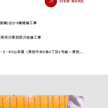
VIEW MORE
道橋)ほか3橋補修工事
準用河川厚別西川改修工事
防災・安全交付金事業 3・3・83山本通（厚別中央5条2丁目1号線～厚別西2条本通線間）道路改良ほか工事