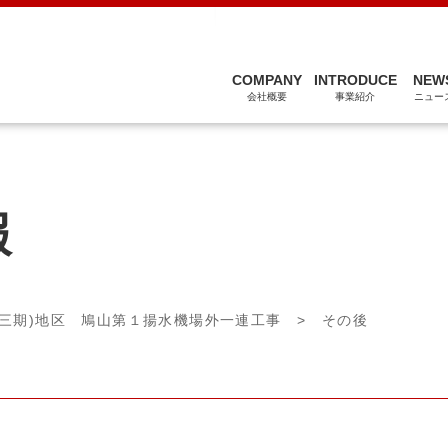
関連会社
COMPANY
INTRODUCE
NEW
会社概要
事業紹介
ニュー
報
(三期)地区 鳩山第１揚水機場外一連工事
> その後