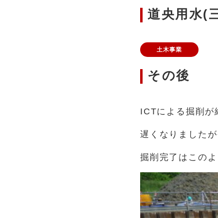
道央用水(
土木事業
その後
ICTによる掘削
遅くなりましたが
掘削完了はこのよ