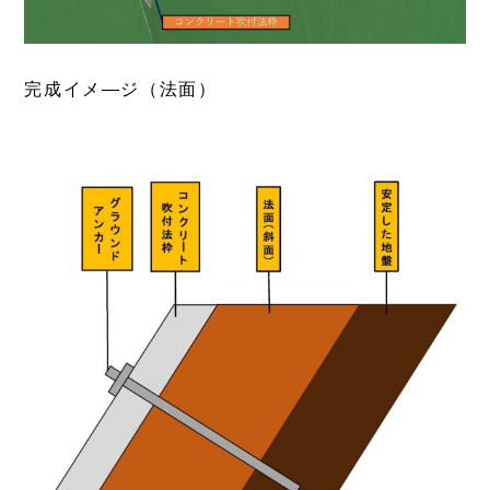
完成イメ―ジ（法面）
あ