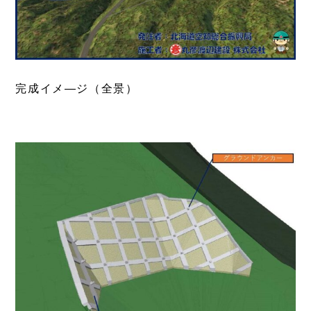
完成イメ―ジ（全景）
あ