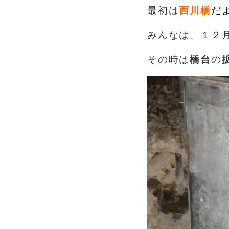
最初は
西川橋
だ
みんなは、１２
その時は
橋台
の