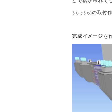
ど
で橋が壊れて
の取付
うし
そうち)
あ
完成イメージ
を