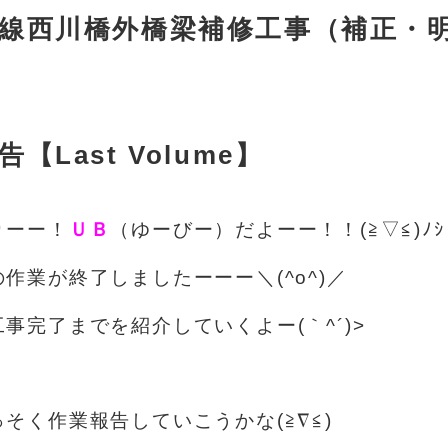
線西川橋外橋梁補修工事（補正・
【Last Volume】
りーー！
ＵＢ
（ゆーびー）だよーー！！(≧▽≦)ﾉｼ
作業が終了しましたーーー＼(^o^)／
工
事完了までを紹介していくよー(｀^´)>
そく作業報告していこうかな(≧∇≦)