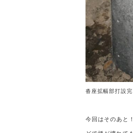
沓座拡幅部打設完
あ
今回はそのあと