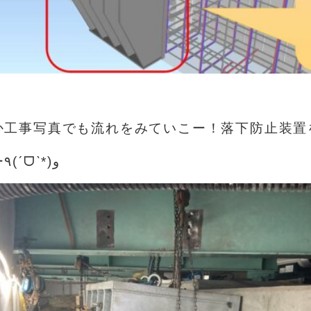
か工事写真でも流れをみていこー！
落下防止装置
けていくよーーー٩(ˊᗜˋ*)و