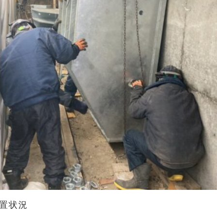
置状況
あ