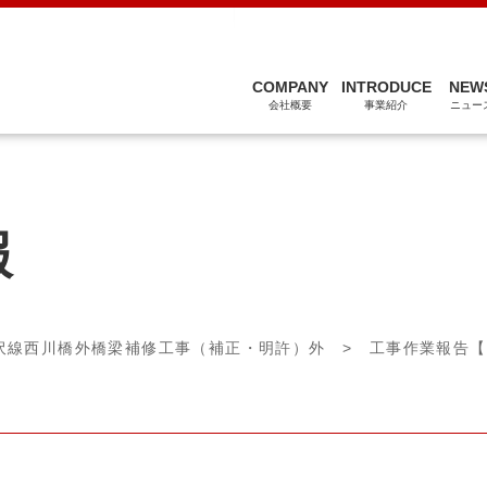
関連会社
COMPANY
INTRODUCE
NEW
会社概要
事業紹介
ニュー
報
沢線西川橋外橋梁補修工事（補正・明許）外
> 工事作業報告【Las