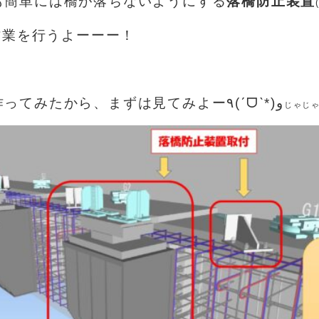
も
簡単に
は
橋が落ちないようにする
落橋防止装置
作業を行うよーーー！
作ってみたから、まずは見て
みよー٩(ˊᗜˋ*)و
じゃじ