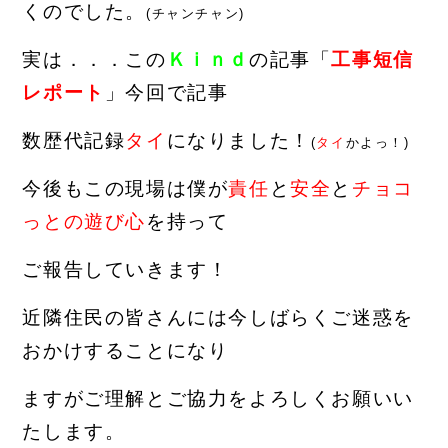
くのでした。
(チャンチャン)
実は．．．この
Ｋｉｎｄ
の記事「
工事短信
レポート
」今回で記事
数歴代記録
タイ
になりました！
(
タイ
かよっ！)
今後もこの現場は僕が
責任
と
安全
と
チョコ
っとの遊び心
を持って
ご報告していきます！
近隣住民の皆さんには今しばらくご迷惑を
おかけすることになり
ますがご理解とご協力をよろしくお願いい
たします。