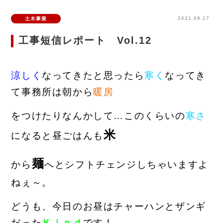
2021.09.17
土木事業
工事短信レポート Vol.12
涼しく
なってきたと思ったら
寒く
なってき
て事務所は朝から
暖房
をつけたりなんかして…このくらいの
寒さ
米
になると昼ごはんも
麺
から
へとシフトチェンジしちゃいますよ
ねぇ～。
どうも、今日のお昼はチャーハンとザンギ
だった
Ｋｉｎｄ
です！