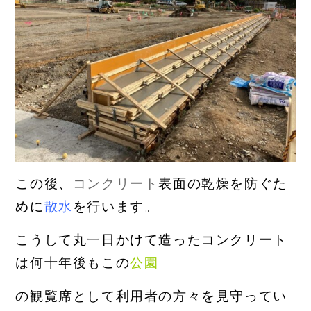
この後、
コンクリート
表面の乾燥を防ぐた
めに
散水
を行います。
こうして丸一日かけて造ったコンクリート
は何十年後もこの
公園
の観覧席として利用者の方々を見守ってい