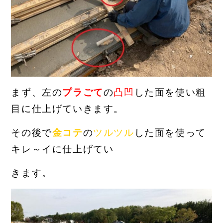
まず、左の
プラごて
の
凸凹
した面を使い粗
目に仕上げていきます。
その後で
金コテ
の
ツルツル
した面を使って
キレ～イに仕上げてい
きます。