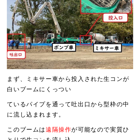
ま
ず、ミキサー車から投入された生コンが
白いブームにくっつい
ているパイプを通って吐出口から型枠の中
に流し込まれます。
このブーム
は
遠隔操作
が可能なので実質ひ
とりで生
コン
を流し込