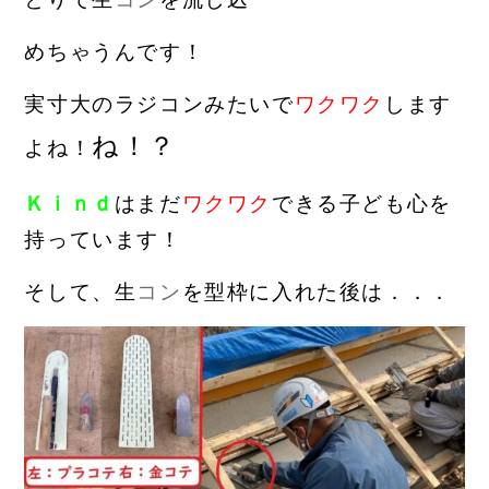
めちゃうんです！
実寸大のラジコンみたいで
ワクワク
します
ね！？
よね！
Ｋｉｎｄ
はまだ
ワクワク
できる子ども心を
持っています！
そして、生
コン
を型枠に入れた後は．．．