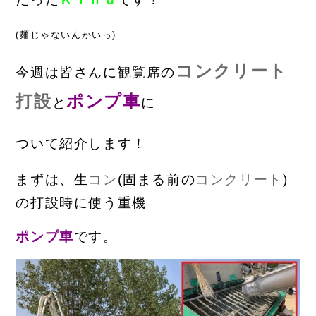
(麺じゃないんかいっ)
コンクリート
今週は皆さんに観覧席の
打設
ポンプ車
と
に
ついて
紹
介します！
まずは、生
コン
(固まる前の
コンクリート
)
の打設時に使う重機
ポン
プ車
です。