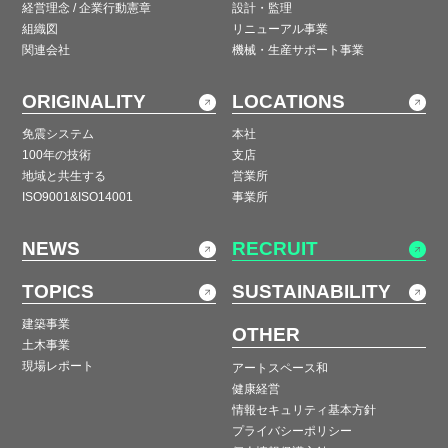
経営理念 / 企業行動憲章
設計・監理
組織図
リニューアル事業
関連会社
機械・生産サポート事業
ORIGINALITY
LOCATIONS
免震システム
本社
100年の技術
支店
地域と共生する
営業所
ISO9001&ISO14001
事業所
NEWS
RECRUIT
TOPICS
SUSTAINABILITY
建築事業
OTHER
土木事業
現場レポート
アートスペース和
健康経営
情報セキュリティ基本方針
プライバシーポリシー