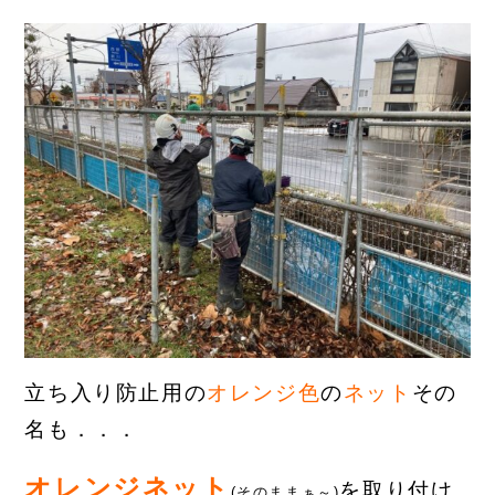
立ち入り防止用の
オレンジ色
の
ネット
その
名も．．．
オレンジネット
を取り付け
(そのままぁ～)