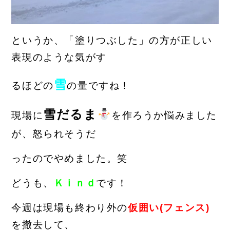
というか、「塗りつぶした」の方が正しい
表現のような気がす
雪
る
ほど
の
の
量ですね！
雪だるま
現場に
を作ろうか悩みました
が、怒られそうだ
った
のでやめました。笑
どうも、
Ｋｉｎｄ
です！
今週は現場も終わり外の
仮囲い(フェンス)
を撤去して、