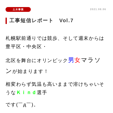
2021.08.06
土木事業
工事短信レポート Vol.7
札幌駅前通りでは競歩、そして週末からは
豊平区・中央区・
男
女
マラソ
北区
を舞台に
オリンピック
ン
が始まります！
相変わ
らず気温も高いままで溶けちゃいそ
うな
Ｋｉｎｄ
選手
です(￣д￣)。