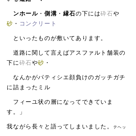
ンホ
ー
ル
・
側溝
・
縁石
の下には
砕石
や
砂
・
コンクリート
といっ
たものが
敷い
てあります。
道路に関して言えばアスファルト舗装の
下に
砕石
や
砂
・
なんかがパティシエ顔負けのガッチガチ
に
詰
ま
ったミル
フィーユ状の層になってできていま
す。
」
我ながら長々と語ってしまいました。
テヘッ