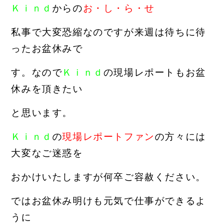
Ｋｉｎｄ
からの
お・し・ら・せ
私事で大変恐縮なのですが来週は待ちに待
ったお盆休みで
す。
なので
Ｋｉｎｄ
の現場レポートもお盆
休みを頂きたい
と思
い
ます。
Ｋｉｎｄ
の
現場レポートファン
の方々には
大変なご迷惑を
お
かけいたしますが何卒ご容赦ください。
ではお盆休み明けも元気で仕事ができるよ
うに