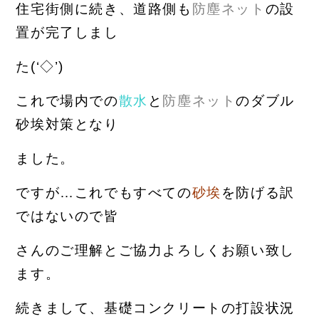
住宅街側に続き、道路側も
防塵ネット
の
設
置が完了しまし
た(‘◇’)ゞ
これで場内での
散水
と
防塵ネット
のダブル
砂埃対策となり
ま
した。
ですが…これでもすべての
砂埃
を防げる訳
ではないので皆
さん
の
ご理解とご協力よろしくお願い致し
ます。
続きまして、基礎コンクリートの打設状況