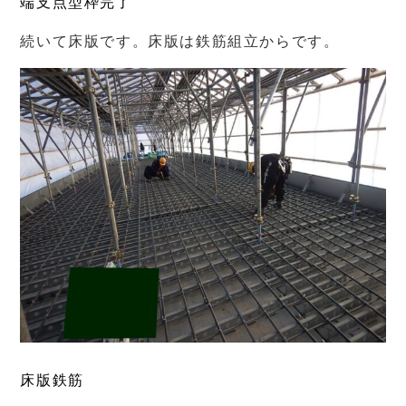
端支点型枠完了
続いて床版です。床版は鉄筋組立からです。
床版鉄筋