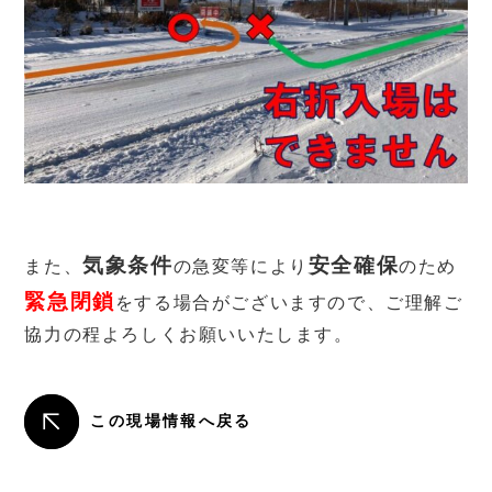
あ
気象条件
安全確保
また、
の急変等により
のため
緊急閉鎖
をする場合が
ご
ざいます
ので、ご理解ご
協力の程よろしくお願いいたします。
この現場情報へ戻る