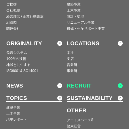
ご挨拶
建築事業
会社概要
土木事業
経営理念 / 企業行動憲章
設計・監理
組織図
リニューアル事業
関連会社
機械・生産サポート事業
ORIGINALITY
LOCATIONS
免震システム
本社
100年の技術
支店
地域と共生する
営業所
ISO9001&ISO14001
事業所
NEWS
RECRUIT
TOPICS
SUSTAINABILITY
建築事業
OTHER
土木事業
現場レポート
アートスペース和
健康経営