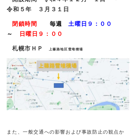
令和５年 ３月３１日
閉鎖時間
毎週
土曜日９：００
～
日曜日９：００
札幌市ＨＰ
上篠路地区雪堆積場
あ
また、一般交通への影響および事故防止の観点か