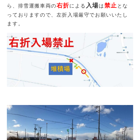
右折
入場
禁止
ら、排雪運搬車両の
に
よ
る
は
とな
っておりますので、左折入場厳守でお願いいたし
ます。
あ