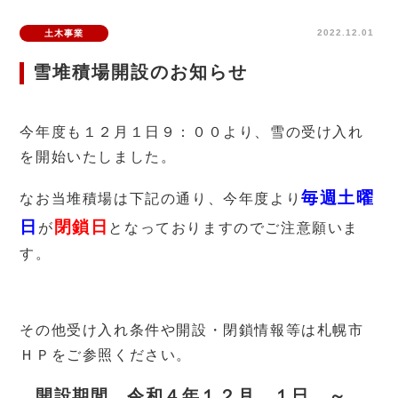
2022.12.01
土木事業
雪堆積場開設のお知らせ
今年度も１２月１日９：００より、雪の受け入れ
を開始いたしました。
毎週土曜
なお当堆積場は下記の通り、今年度より
日
閉鎖日
が
となって
おり
ます
のでご注意願いま
す。
あ
その他受け入れ条件や開設・閉鎖情報等は札幌市
ＨＰをご
参照ください。
開設期間 令和４年１２月 １日 ～