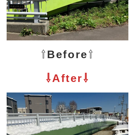
⇧
Before
⇧
⇩After⇩