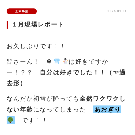
2025.01.31
土木事業
１月現場レポート
お久しぶりです！！
皆さーん！
❄
雪
は好きですか
ー！？？
自分は好きでした！！（☜過
去形）
なんだか初雪が降っても
全然ワクワクし
ない年齢
になってしまった
あおぎり
です！！