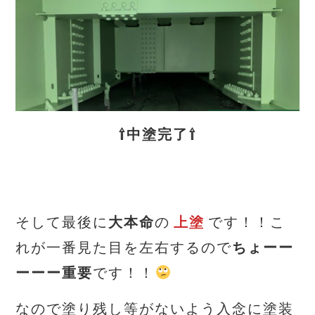
⇧中塗完了⇧
そして最後に
大本命
の
上塗
です！！こ
れが一番見た目を左右するので
ちょーー
ーーー重要
です！！
なので塗り残し等がないよう入念に塗装