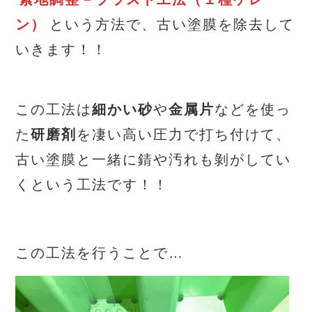
ン）
という方法で、古い塗膜を除去して
いきます！！
この工法は
細かい砂
や
金属片
などを使っ
た
研磨剤
を凄い高い圧力で打ち付けて、
古い塗膜と一緒に錆や汚れも剝がしてい
くという工法です！！
この工法を行うことで…