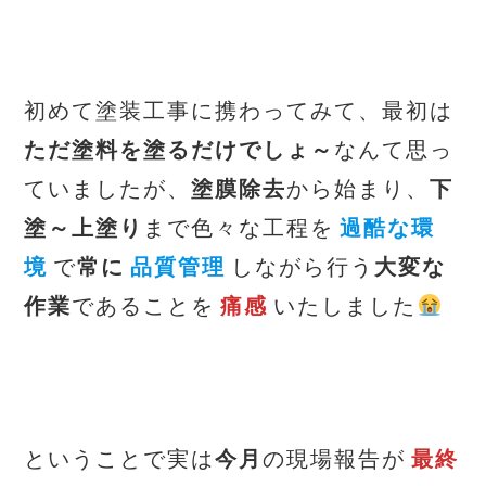
初めて塗装工事に携わってみて、最初は
ただ塗料を塗るだけでしょ～
なんて思っ
ていましたが、
塗膜除去
から始まり、
下
塗～上塗り
まで色々な工程を
過酷な環
境
で
常に
品質管理
しながら行う
大変な
作業
であることを
痛感
いたしました
ということで実は
今月
の現場報告が
最終