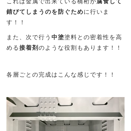
これは金属で出来ている橋桁が
腐食して
錆びてしまうのを防ぐため
に行いま
す！！
また、次で行う
中塗
塗料との密着性を高
める
接着剤
のような役割もあります！！
各層ごとの完成はこんな感じです！！