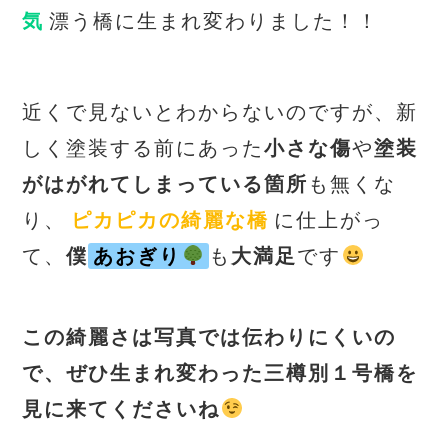
気
漂う橋に生まれ変わりました！！
近くで見ないとわからないのですが、新
しく塗装する前にあった
小さな傷
や
塗装
がはがれてしまっている箇所
も無くな
り、
ピカピカの綺麗な橋
に仕上がっ
て、
僕
あおぎり
も
大満足
です
この綺麗さは写真では伝わりにくいの
で、ぜひ生まれ変わった三樽別１号橋を
見に来てくださいね