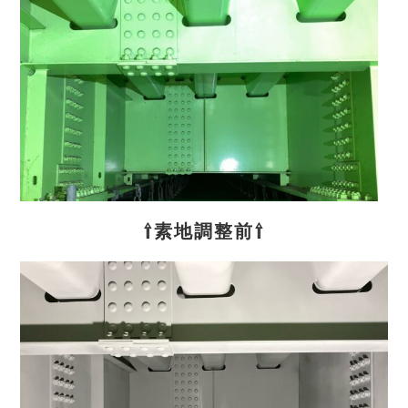
⇧素地調整前⇧