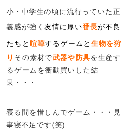
小・中学生の頃に流行っていた
正
義感が強く
友情に厚い
番長
が不良
たちと
喧嘩
するゲーム
と
生物を狩
り
その素材で
武器や防具
を生産す
るゲームを
衝動買いした結
果・・・
あ
寝る間を惜しんでゲーム・・・
見
事寝不足です(笑)