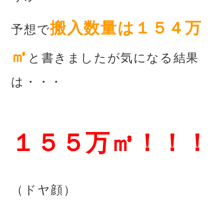
搬入数量は１５４万
予想で
㎥
と書きましたが
気になる結果
は・・・
あ
１５５万㎥！！！
（ドヤ顔）
あ