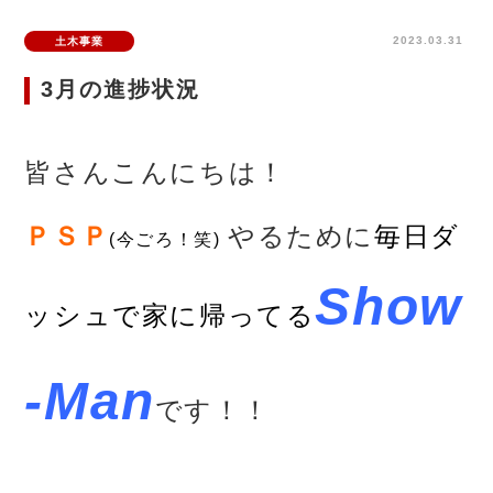
2023.03.31
土木事業
3月の進捗状況
皆さんこんにちは！
ＰＳＰ
やるために
毎日ダ
(今ごろ！笑)
Show
ッシュで家に帰ってる
-Man
です！！
あ