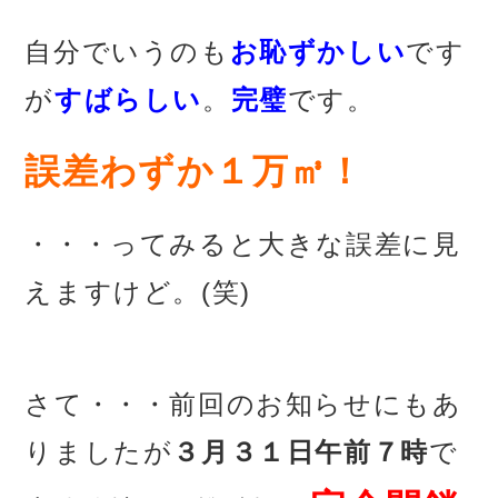
自分でいうのも
お恥ずかしい
です
が
すばらしい
。
完璧
です。
誤差わずか１万㎥！
・・・ってみると大きな誤差に見
えますけど。(笑)
あ
さて・・・前回のお知らせにもあ
りましたが
３月３１日午前７時
で