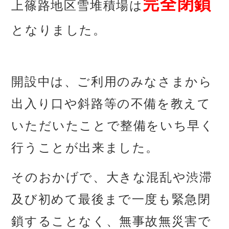
完全閉鎖
上篠路地区雪堆積場は
となりました。
あ
開設中は、ご利用のみなさまから
出入り口や
斜路等の不備を教えて
いただいたことで
整備をいち早く
行うことが出来ました。
そのおかげで、大きな混乱や渋滞
及び初めて最後まで
一度も
緊急閉
鎖することなく、無事故無災害で