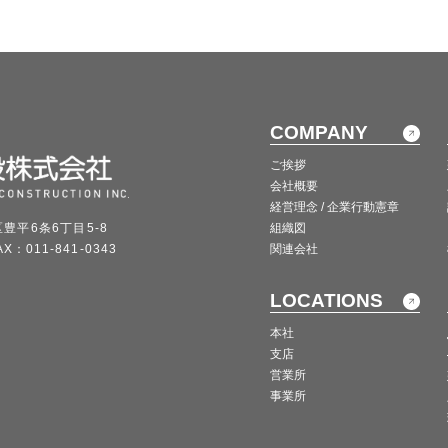
COMPANY
ご挨拶
会社概要
経営理念 / 企業行動憲章
区豊平6条6丁目5-8
組織図
X：011-841-0343
関連会社
LOCATIONS
本社
支店
営業所
事業所