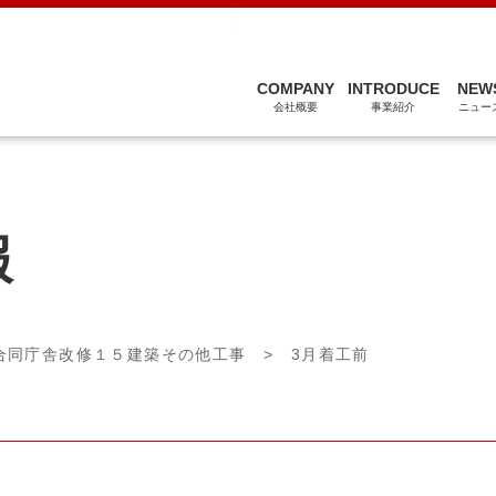
関連会社
COMPANY
INTRODUCE
NEW
会社概要
事業紹介
ニュー
報
合同庁舎改修１５建築その他工事
> 3月着工前