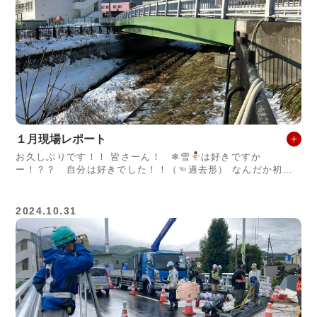
１月現場レポート
お久しぶりです！！ 皆さーん！ ❄雪
は好きですか
ー！？？ 自分は好きでした！！（☜過去形） なんだか初雪
が降っても全然ワクワクしない年齢になってしまった あお
2024.10.31