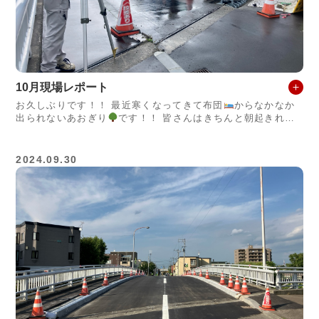
10月現場レポート
お久しぶりです！！ 最近寒くなってきて布団
からなかなか
出られないあおぎり
です！！ 皆さんはきちんと朝起きれて
いますかー？？
Ȁ
2024.09.30