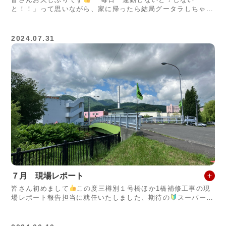
と！！」って思いながら、家に帰ったら結局グータラしちゃ
う あおぎり
です！！ 去年は部活のテニス&#x
2024.07.31
７月 現場レポート
皆さん初めまして
この度三樽別１号橋ほか1橋補修工事の現
場レポート報告担当に就任いたしました、期待の
スーパール
ーキー あおぎり
です！何ぶん生涯初め