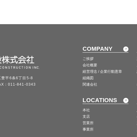
COMPANY
ご挨拶
会社概要
経営理念 / 企業行動憲章
区豊平6条6丁目5-8
組織図
X：011-841-0343
関連会社
LOCATIONS
本社
支店
営業所
事業所