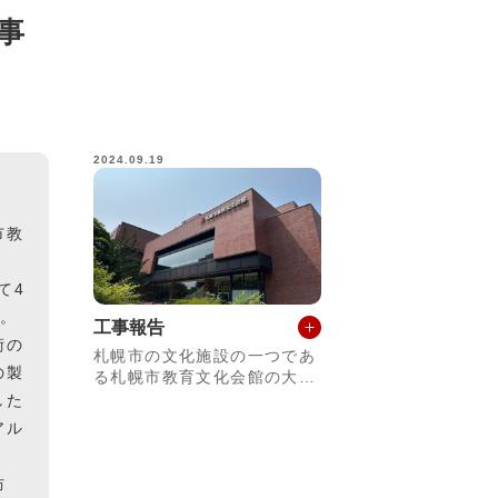
事
2024.09.19
市教
て4
す。
工事報告
術の
札幌市の文化施設の一つであ
の製
る札幌市教育文化会館の大規
模改修工事です。劇場大・小
した
ホールを1980年に開業して4
アル
4年が経過している歴史的な
建物です。長期にわたり札幌
市における文化芸術の拠点と
防