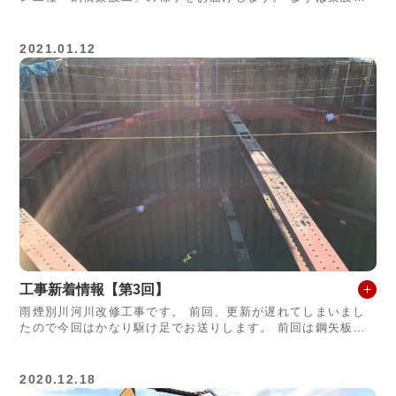
ためのクレーンの搬入です。 今回はパネルブリッジといっ
て、主桁と合成床版を一体化
2021.01.12
工事新着情報【第3回】
雨煙別川河川改修工事です。 前回、更新が遅れてしまいまし
たので今回はかなり駆け足でお送りします。 前回は鋼矢板を
打設し掘削作業に入りました。掘削作業は10月30日に完了し
ました。深さは約８ｍもあり
2020.12.18