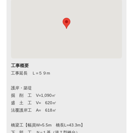
工事概要
工事延長 Ｌ=５９m
護岸・築堤
掘 削 工 V=1,090㎥
盛 土 工 V= 620㎥
法覆護岸工 A= 618㎡
橋梁工【幅員W=5.5m 橋長L=43.3m】
下 部 工 Ｎ=１基（逆Ｔ型橋台）