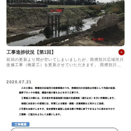
工事進捗状況【第1回】
前回の更新より間が空いてしまいましたが、雨煙別川広域河川
改修工事（橋梁工）を更新させていただきます。 雨煙別川は
夕張川の支流として栗山町内を流れている河川です。栗山町内
ではこの雨煙別川にサケが遡上す
2020.07.21