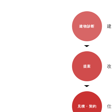
建
建物診断
改
提案
仕
見積・契約