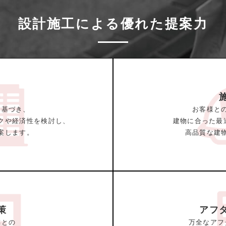
設計施工による優れた提案力
力
に基づき、
お客様と
クや経済性を検討し、
建物に合った最
案します。
高品質な建
策
アフ
隣との
万全なアフ