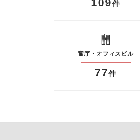
109
件
官庁・オフィスビル
77
件