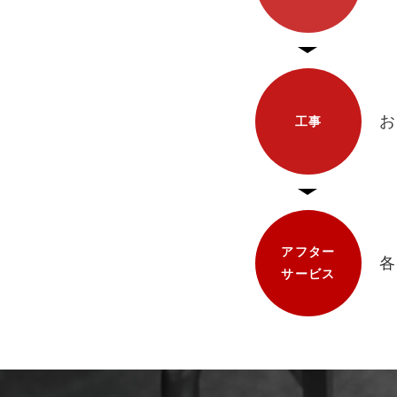
お
工事
アフター
各
サービス