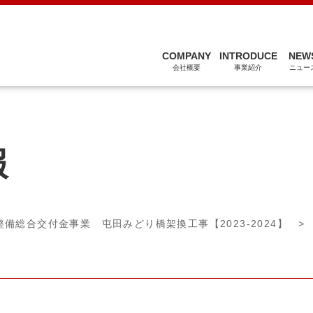
関連会社
COMPANY
INTRODUCE
NEW
会社概要
事業紹介
ニュー
報
備総合交付金事業 屯田みどり橋架換工事【2023-2024】
> 