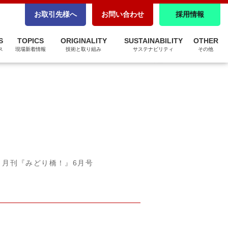
CSR調達
お取引先様へ
お問い合わせ
採用情報
パートナーシップ構築宣言
S
TOPICS
ORIGINALITY
SUSTAINABILITY
OTHER
ZEBへの取り組み
ス
現場新着情報
技術と取り組み
サステナビリティ
その他
月刊『みどり橋！』6月号