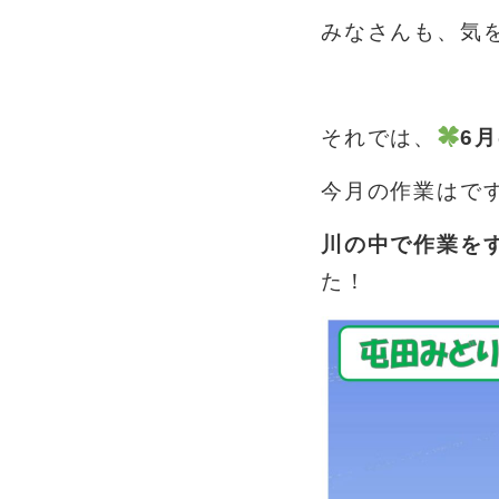
みなさんも、気
あ
それでは、
6
今月の作業はで
川の中で作業を
た！