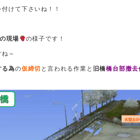
を付けて下さいね！！
月の現場
の様子です！
すね～
する為
の
仮締切
と言われる作業と
旧橋
橋台部撤去