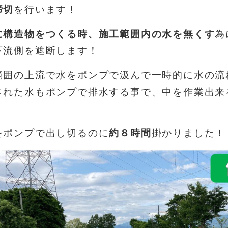
締切
を行います！
に構造物をつくる時、
施工範囲内の水を無くす
為
下流側を遮断します！
範囲の上流で水をポンプで汲んで一時的に水の流
された水もポンプで排水する事で、中を作業出
来
をポンプで出し切るのに
約８時間
掛かりました！