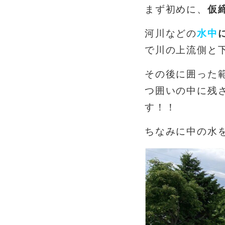
まず初めに、
仮
河川などの
水中
で川の上流側と
その後に囲った
つ囲いの中に残
す！！
ちなみに中の水