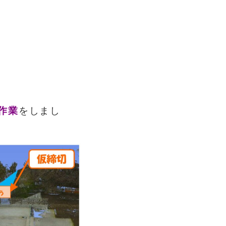
作業
を
しまし