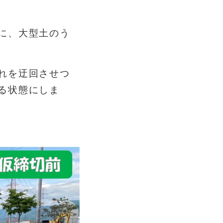
に、大
型土のう
れを迂
回させつ
る状態にしま