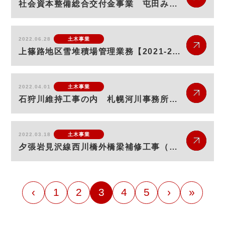
社会資本整備総合交付金事業 屯田みどり橋架換工事【2022-2023】
2022.06.28
土木事業
上篠路地区雪堆積場管理業務【2021-2022】
2022.04.01
土木事業
石狩川維持工事の内 札幌河川事務所管内 樋門吐口改良外工事
2022.03.18
土木事業
夕張岩見沢線西川橋外橋梁補修工事（補正・明許）外
‹
1
2
3
4
5
›
»