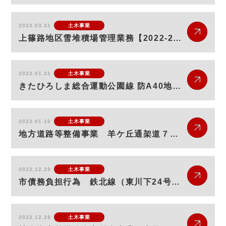
2023.03.31
土木事業
上篠路地区雪堆積場管理業務【2022-2023】
2023.01.31
土木事業
きたひろしま総合運動公園線 防A40地方道工事2工区（擁壁工）（補正・明許）
2023.01.16
土木事業
地方道路等整備事業 羊ケ丘通架道７号橋耐震補強工事
2022.12.29
土木事業
市債務負担行為 鉄北線（東川下24号線～東川下66号線間）道路改良工事
2022.12.28
土木事業